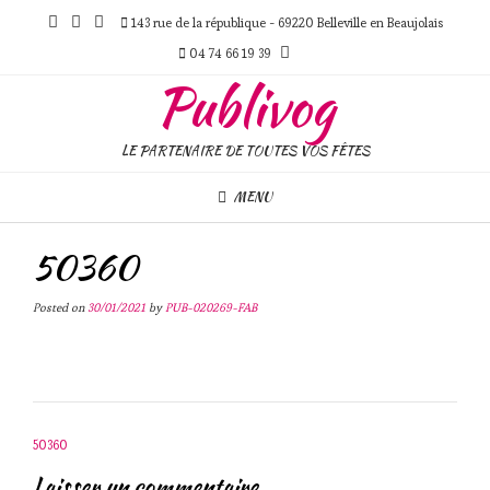
Skip
143 rue de la république - 69220 Belleville en Beaujolais
to
content
04 74 66 19 39
Publivog
LE PARTENAIRE DE TOUTES VOS FÊTES
MENU
50360
Posted on
30/01/2021
by
PUB-020269-FAB
Post
50360
navigation
Laisser un commentaire