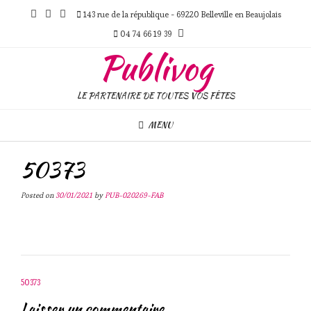
Skip
143 rue de la république - 69220 Belleville en Beaujolais
to
content
04 74 66 19 39
Publivog
LE PARTENAIRE DE TOUTES VOS FÊTES
MENU
50373
Posted on
30/01/2021
by
PUB-020269-FAB
Post
50373
navigation
Laisser un commentaire