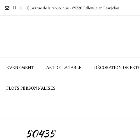
Skip
to
143 rue de la république - 69220 Belleville en Beaujolais
content
EVENEMENT
ART DE LA TABLE
DÉCORATION DE FÊT
FLOTS PERSONNALISÉS
50435