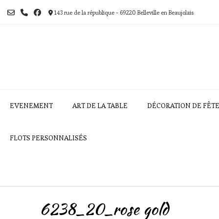
Skip
to
143 rue de la république - 69220 Belleville en Beaujolais
content
EVENEMENT
ART DE LA TABLE
DÉCORATION DE FÊT
FLOTS PERSONNALISÉS
6238_20_rose gold