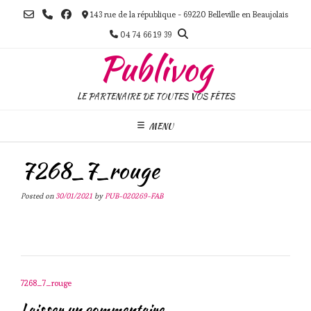
Skip
143 rue de la république - 69220 Belleville en Beaujolais
to
content
04 74 66 19 39
Publivog
LE PARTENAIRE DE TOUTES VOS FÊTES
MENU
7268_7_rouge
Posted on
30/01/2021
by
PUB-020269-FAB
Post
7268_7_rouge
navigation
Laisser un commentaire