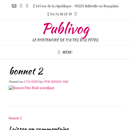
Skip
143 rue de la république - 69220 Belleville en Beaujolais
to
content
04 74 66 19 39
Publivog
LE PARTENAIRE DE TOUTES VOS FÊTES
MENU
bonnet 2
Posted on
17/11/2020
by
PUB-020269-FAB
Post
bonnet 2
navigation
Laisser un commentaire